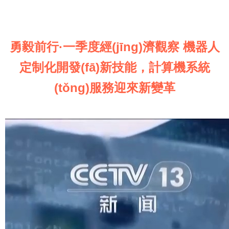
勇毅前行·一季度經(jīng)濟觀察 機器人
定制化開發(fā)新技能，計算機系統
(tǒng)服務迎來新變革