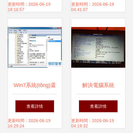
服務全解析
具加工與開發(fā)
更新時間：2026-06-19
更新時間：2026-06-19
18:16:57
04:41:07
設計的前沿陣地
Win7系統(tǒng)還
解決電腦系統
原為什么無法打開
(tǒng)安裝時卡
查看詳情
查看詳情
及詳細解決方法
在“安裝程序正在啟
更新時間：2026-06-19
更新時間：2026-06-19
16:29:24
04:19:32